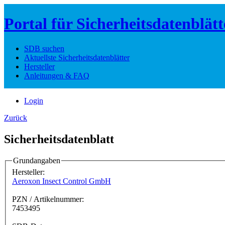
Portal für Sicherheitsdatenblätt
SDB suchen
Aktuellste Sicherheitsdatenblätter
Hersteller
Anleitungen & FAQ
Login
Zurück
Sicherheitsdatenblatt
Grundangaben
Hersteller:
Aeroxon Insect Control GmbH
PZN / Artikelnummer:
7453495